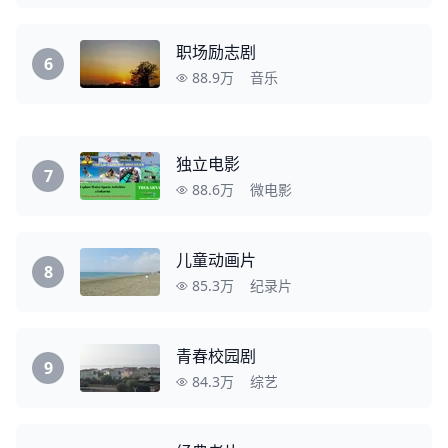
职场励志剧
6
88.9万
音乐
独立电影
7
88.6万
微电影
儿童动画片
8
85.3万
纪录片
青春校园剧
9
84.3万
综艺